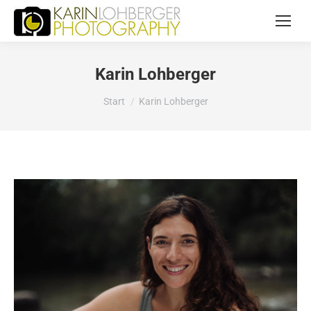
Karin Lohberger
Sie befinden sich hier:
Start
Karin Lohberger