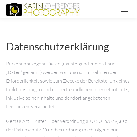
Datenschutzerklärung
Personenbezogene Daten (nachfolgend zumeist nur
„Daten“ genannt) werden von uns nur im Rahmen der
Erforderlichkeit sowie zum Zwecke der Bereitstellung eines
funktionsfähigen und nutzerfreundlichen Internetauftritts,
inklusive seiner Inhalte und der dort angebotenen
Leistungen, verarbeitet.
Gemäß Art. 4 Ziffer 1. der Verordnung (EU) 2016/679, also
der Datenschutz-Grundverordnung (nachfolgend nur