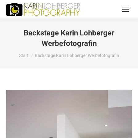
Backstage Karin Lohberger
Werbefotografin
Sie befinden sich hier:
Start
Backstage Karin Lohberger Werbefotografin