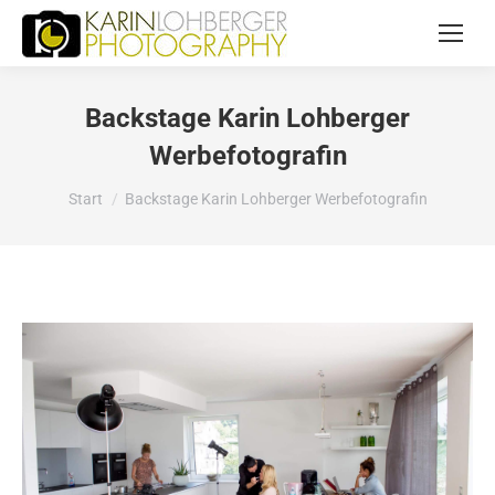
Backstage Karin Lohberger
Werbefotografin
Sie befinden sich hier:
Start
Backstage Karin Lohberger Werbefotografin