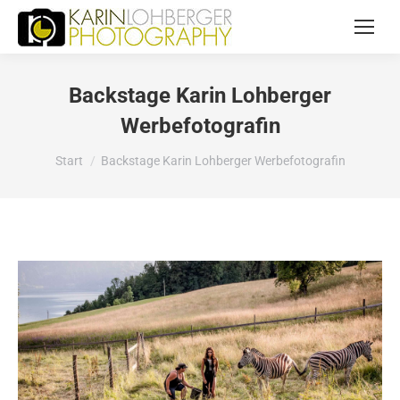
Backstage Karin Lohberger
Werbefotografin
Sie befinden sich hier:
Start
Backstage Karin Lohberger Werbefotografin