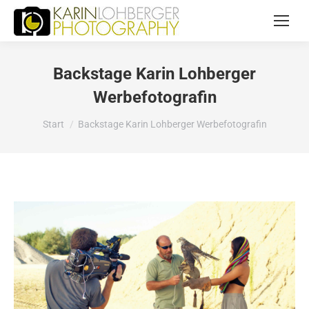
Backstage Karin Lohberger
Werbefotografin
Sie befinden sich hier:
Start
Backstage Karin Lohberger Werbefotografin