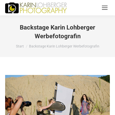
Backstage Karin Lohberger
Werbefotografin
Sie befinden sich hier:
Start
Backstage Karin Lohberger Werbefotografin