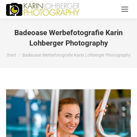
Badeoase Werbefotografie Karin
Lohberger Photography
Sie befinden sich hier:
Start
Badeoase Werbefotografie Karin Lohberger Photography