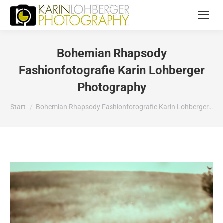
Bohemian Rhapsody
Fashionfotografie Karin Lohberger
Photography
Sie befinden sich hier:
Start
Bohemian Rhapsody Fashionfotografie Karin Lohberger…