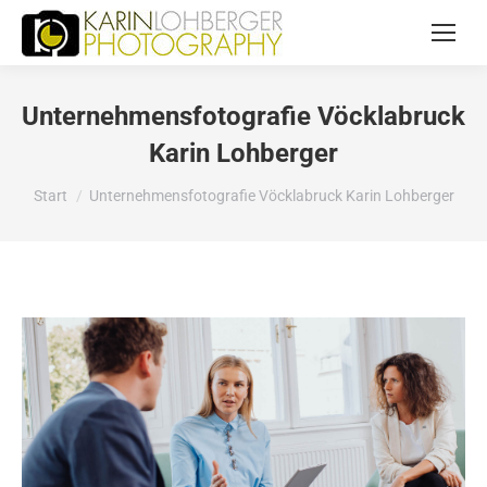
Unternehmensfotografie Vöcklabruck
Karin Lohberger
Sie befinden sich hier:
Start
Unternehmensfotografie Vöcklabruck Karin Lohberger