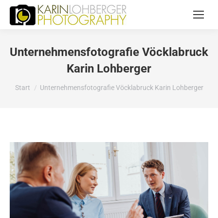
Unternehmensfotografie Vöcklabruck
Karin Lohberger
Sie befinden sich hier:
Start
Unternehmensfotografie Vöcklabruck Karin Lohberger