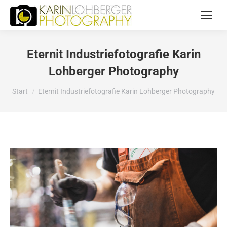
Eternit Industriefotografie Karin
Lohberger Photography
Sie befinden sich hier:
Start
Eternit Industriefotografie Karin Lohberger Photography