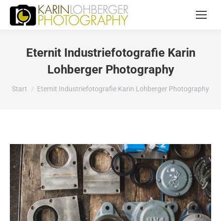
Eternit Industriefotografie Karin
Lohberger Photography
Sie befinden sich hier:
Start
Eternit Industriefotografie Karin Lohberger Photography