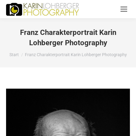
Franz Charakterportrait Karin
Lohberger Photography
Sie befinden sich hier:
Start
Franz Charakterportrait Karin Lohberger Photography