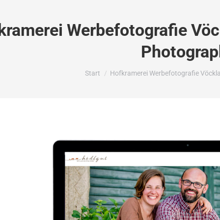
kramerei Werbefotografie Vöc
Photograp
Sie befinden sich hier:
Start
Hofkramerei Werbefotografie Vöckl