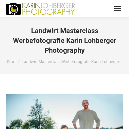
Landwirt Masterclass
Werbefotografie Karin Lohberger
Photography
Sie befinden sich hier:
Start
Landwirt Masterclass Werbefotografie Karin Lohberger…