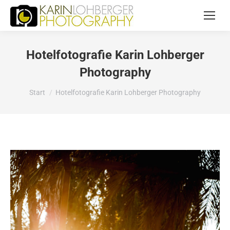
Hotelfotografie Karin Lohberger
Photography
Sie befinden sich hier:
Start
Hotelfotografie Karin Lohberger Photography