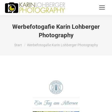
Werbefotogafie Karin Lohberger
Photography
Sie befinden sich hier:
Start
Werbefotogafie Karin Lohberger Photography