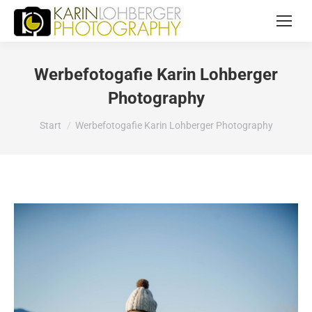
Werbefotogafie Karin Lohberger
Photography
Sie befinden sich hier:
Start
Werbefotogafie Karin Lohberger Photography