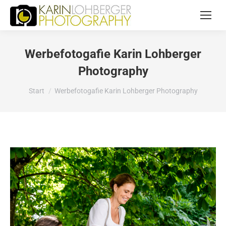
Werbefotogafie Karin Lohberger
Photography
Sie befinden sich hier:
Start
Werbefotogafie Karin Lohberger Photography