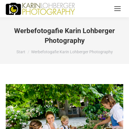
Werbefotogafie Karin Lohberger
Photography
Sie befinden sich hier:
Start
Werbefotogafie Karin Lohberger Photography