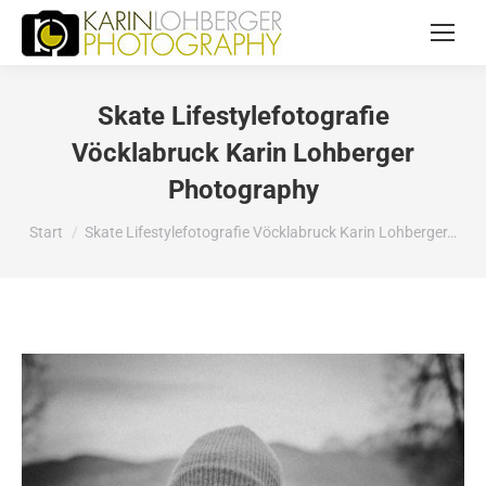
Skate Lifestylefotografie
Vöcklabruck Karin Lohberger
Photography
Sie befinden sich hier:
Start
Skate Lifestylefotografie Vöcklabruck Karin Lohberger…