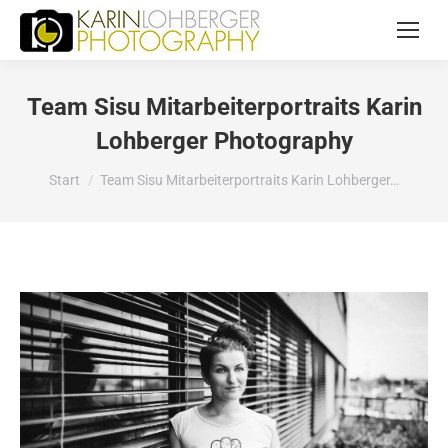
Team Sisu Mitarbeiterportraits Karin
Lohberger Photography
Sie befinden sich hier:
Start
Team Sisu Mitarbeiterportraits Karin Lohberger…