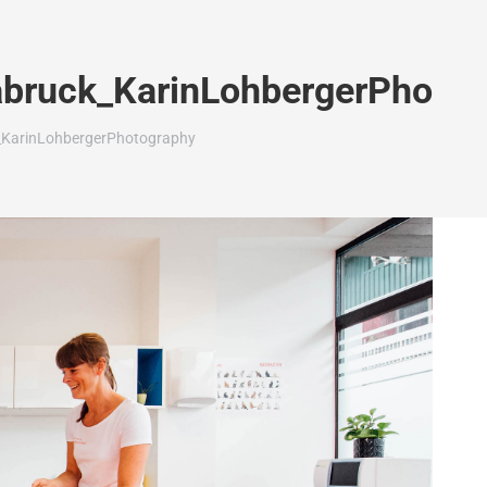
abruck_KarinLohbergerPhotog
_KarinLohbergerPhotography