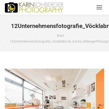
12Unternehmensfotografie_Vöcklab
Sie befinden sich hier:
Start
12Unternehmensfotografie_Vöcklabruck_KarinLohbergerPhotog