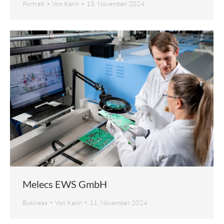
Portrait
Von
Karin
13. November 2024
Melecs EWS GmbH
Business
Von
Karin
11. November 2024